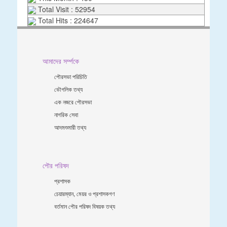
Total Visit : 52954
Total Hits : 224647
আমাদের সর্ম্পকে
পৌরসভা পরিচিতি
ভৌগলিক তথ্য
এক নজরে পৌরসভা
নাগরিক সেবা
আদমশুমারী তথ্য
পৌর পরিষদ
প্রশাসক
চেয়ারম্যান, মেয়র ও প্রশাসকগণ
বর্তমান পৌর পরিষদ বিষয়ক তথ্য