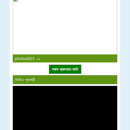
photo4001 →
সকল অ্যালবাম ফটো
ভিডিও গ্যালারী