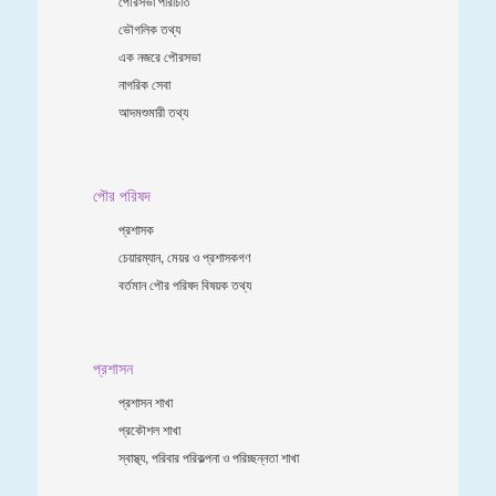
পৌরসভা পরিচিতি
ভৌগলিক তথ্য
এক নজরে পৌরসভা
নাগরিক সেবা
আদমশুমারী তথ্য
পৌর পরিষদ
প্রশাসক
চেয়ারম্যান, মেয়র ও প্রশাসকগণ
বর্তমান পৌর পরিষদ বিষয়ক তথ্য
প্রশাসন
প্রশাসন শাখা
প্রকৌশল শাখা
স্বাস্থ্য, পরিবার পরিকল্পনা ও পরিচ্ছন্নতা শাখা