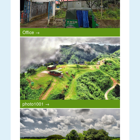
Office →
photo1001 →