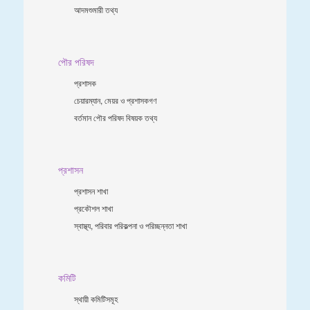
আদমশুমারী তথ্য
পৌর পরিষদ
প্রশাসক
চেয়ারম্যান, মেয়র ও প্রশাসকগণ
বর্তমান পৌর পরিষদ বিষয়ক তথ্য
প্রশাসন
প্রশাসন শাখা
প্রকৌশল শাখা
স্বাস্থ্য, পরিবার পরিকল্পনা ও পরিচ্ছন্নতা শাখা
কমিটি
স্থায়ী কমিটিসমূহ