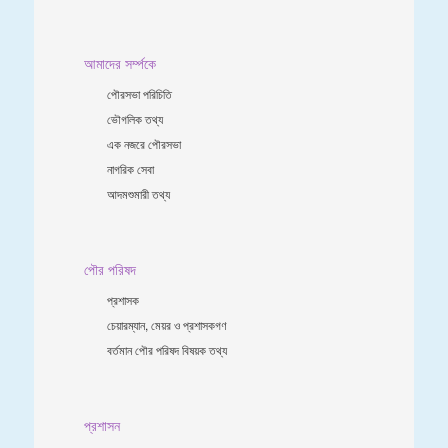
আমাদের সর্ম্পকে
পৌরসভা পরিচিতি
ভৌগলিক তথ্য
এক নজরে পৌরসভা
নাগরিক সেবা
আদমশুমারী তথ্য
পৌর পরিষদ
প্রশাসক
চেয়ারম্যান, মেয়র ও প্রশাসকগণ
বর্তমান পৌর পরিষদ বিষয়ক তথ্য
প্রশাসন