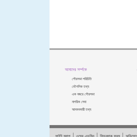
আমাদের সর্ম্পকে
পৌরসভা পরিচিতি
ভৌগলিক তথ্য
এক নজরে পৌরসভা
নাগরিক সেবা
আদমশুমারী তথ্য
সাইট ম্যাপ
ওয়েব এডমিন
ফিডব্যাক ফরম
অভিযোগ