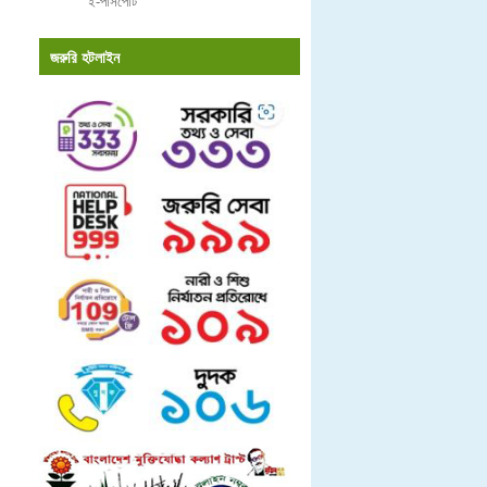
ই-পাসপোর্ট
জরুরি হটলাইন