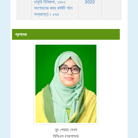
চাকুরি বিধিমালা, ১৯৯২
2022
সংশোধনের জন্য কমিটি গঠন
সংক্রান্ত)। ৫৯৯
প্রশাসক
নুর পেয়ারা বেগম
বিসিএস (প্রশাসন)