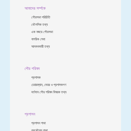
আমাদের সর্ম্পকে
পৌরসভা পরিচিতি
ভৌগলিক তথ্য
এক নজরে পৌরসভা
নাগরিক সেবা
আদমশুমারী তথ্য
পৌর পরিষদ
প্রশাসক
চেয়ারম্যান, মেয়র ও প্রশাসকগণ
বর্তমান পৌর পরিষদ বিষয়ক তথ্য
প্রশাসন
প্রশাসন শাখা
প্রকৌশল শাখা